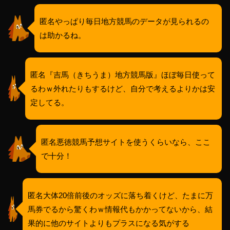
匿名やっぱり毎日地方競馬のデータが見られるの
は助かるね。
匿名『吉馬（きちうま）地方競馬版』ほぼ毎日使って
るわｗ外れたりもするけど、自分で考えるよりかは安
定してる。
匿名悪徳競馬予想サイトを使うくらいなら、ここ
で十分！
匿名大体20倍前後のオッズに落ち着くけど、たまに万
馬券でるから驚くわｗ情報代もかかってないから、結
果的に他のサイトよりもプラスになる気がする