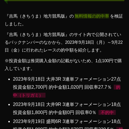
『吉馬（きちうま）地方競馬版』の
無料情報の的中率
を検証
しました。
『吉馬（きちうま）地方競馬版』のサイト内で公開されてい
るバックナンバーのなかから、2023年9月18日（月）～9月22
日（金）に行われたレースの的中額を紹介します。
※投資金額は推奨購入金額の記載がないため、1点100円で購
入しています。
2023年9月18日 大井3R 3連単フォーメーション27点
投資金額2,700円 的中金額1,020円 回収率27.7％
的
中（トリガミ）
2023年9月18日 大井9R 3連単フォーメーション18点
投資金額1,800円 的中金額0円 回収率0％
不的中
2023年9月19日 盛岡6R 3連単フォーメーション18点