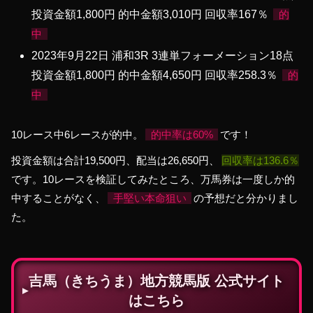
投資金額1,800円 的中金額3,010円 回収率167％
的
中
2023年9月22日 浦和3R 3連単フォーメーション18点
投資金額1,800円 的中金額4,650円 回収率258.3％
的
中
10レース中6レースが的中。
的中率は60%
です！
投資金額は合計19,500円、配当は26,650円、
回収率は136.6％
です。10レースを検証してみたところ、万馬券は一度しか的
中することがなく、
手堅い本命狙い
の予想だと分かりまし
た。
吉馬（きちうま）地方競馬版
公式サイト
はこちら