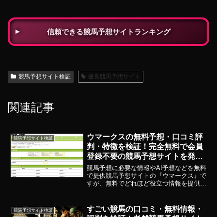
信頼できる競馬予想サイトランキング
競馬予想サイト検証
優良競馬予想サイト
関連記事
ウマークスの無料予想・口コミ評
競馬予想サイト検証
判・特徴を検証！完全無料で会員
登録不要の競馬予想サイトを発
見！
競馬予想に必要な情報やAI予想などを無料
で提供競馬予想サイトの『ウマークス』で
すが、無料でどれほど役立つ情報を提供し
ているのでしょうか？実際の口コミや無料
情報、特徴などについて検証していきま
す。
すごい競馬の口コミ・無料情報・
競馬予想サイト検証