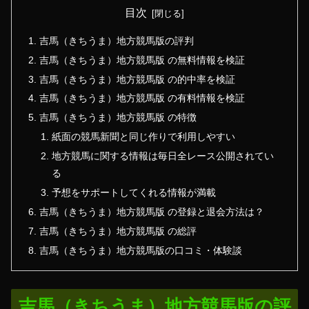
競馬総合メディアに寄稿などをしながら本サイトの検
目次
証記事も担当している。
吉馬（きちうま）地方競馬版の評判
吉馬（きちうま）地方競馬版 の無料情報を検証
吉馬（きちうま）地方競馬版 の的中率を検証
吉馬（きちうま）地方競馬版 の有料情報を検証
吉馬（きちうま）地方競馬版 の特徴
紙面の競馬新聞と同じ作りで利用しやすい
地方競馬に関する情報は毎日全レース公開されてい
る
予想をサポートしてくれる情報が満載
吉馬（きちうま）地方競馬版 の登録と退会方法は？
吉馬（きちうま）地方競馬版 の総評
吉馬（きちうま）地方競馬版の口コミ・体験談
吉馬（きちうま）地方競馬版の評