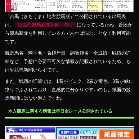
『吉馬（きちうま）地方競馬版』で公開されている出馬表
は、
紙面の競馬新聞と同じ作り
になっているため、普段か
ら競馬新聞を利用している方であれば悩むことなく利用可能
です。
競走馬名・騎手名・負担斤量・調教師名・全成績・戦績の詳
細など、予想に必要不可欠な情報が記載されているため、も
はや競馬新聞いらずです。
また、戦績の詳細では、1着がピンク、2着が黄色、3着が緑に
塗りつぶされており、直感的に分かりやすいのも、紙面の競
馬新聞にはない魅力ですね。
地方競馬に関する情報は毎日全レース公開されている