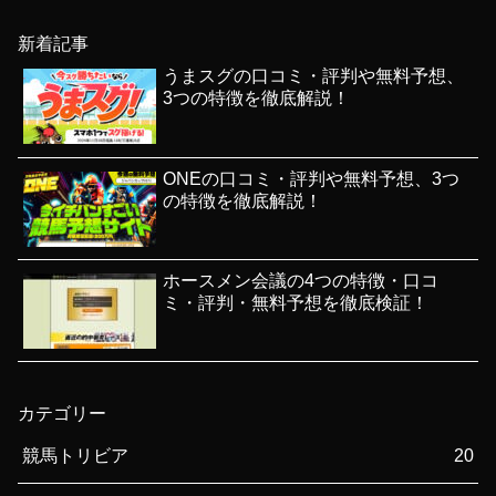
新着記事
うまスグの口コミ・評判や無料予想、
3つの特徴を徹底解説！
ONEの口コミ・評判や無料予想、3つ
の特徴を徹底解説！
ホースメン会議の4つの特徴・口コ
ミ・評判・無料予想を徹底検証！
カテゴリー
競馬トリビア
20