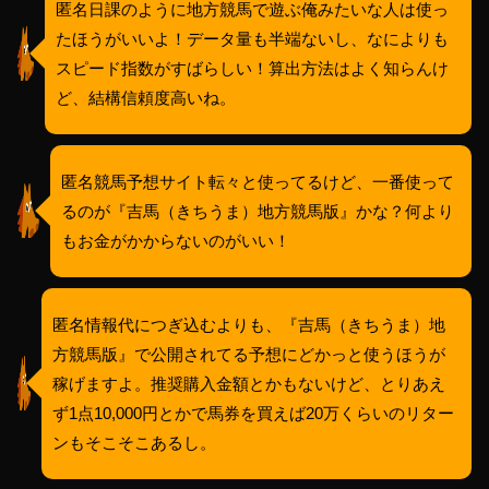
匿名日課のように地方競馬で遊ぶ俺みたいな人は使っ
たほうがいいよ！データ量も半端ないし、なによりも
スピード指数がすばらしい！算出方法はよく知らんけ
ど、結構信頼度高いね。
匿名競馬予想サイト転々と使ってるけど、一番使って
るのが『吉馬（きちうま）地方競馬版』かな？何より
もお金がかからないのがいい！
匿名情報代につぎ込むよりも、『吉馬（きちうま）地
方競馬版』で公開されてる予想にどかっと使うほうが
稼げますよ。推奨購入金額とかもないけど、とりあえ
ず1点10,000円とかで馬券を買えば20万くらいのリター
ンもそこそこあるし。