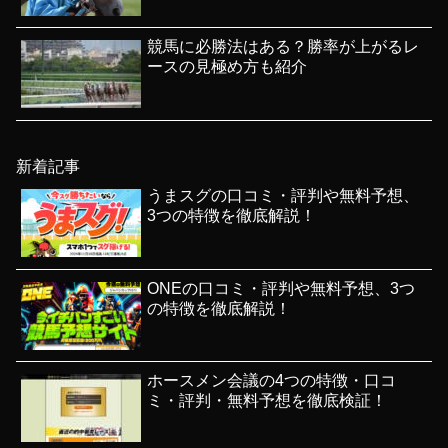
競馬に必勝法はある？勝率が上がるレ
ースの見極め方も紹介
新着記事
うまスグの口コミ・評判や無料予想、
3つの特徴を徹底解説！
ONEの口コミ・評判や無料予想、3つ
の特徴を徹底解説！
ホースメン会議の4つの特徴・口コ
ミ・評判・無料予想を徹底検証！