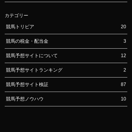
カテゴリー
競馬トリビア
20
競馬の税金・配当金
3
競馬予想サイトについて
12
競馬予想サイトランキング
2
競馬予想サイト検証
87
競馬予想ノウハウ
10