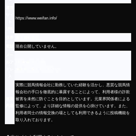
運営
サイ
https://www.weifan.info/
ト
URL
住所
東京都杉並区
電話
現在公開していません。
メー
ルア
info★weifan.info
ドレ
★を＠に変えてください
ス
実際に競馬情報会社に勤務していた経験を活かし、悪質な競馬情
報会社の手口を徹底的に暴露することによって、利用者様の詐欺
事業
被害を未然に防ぐことを目的としています。元業界関係者による
内容
監修によって、より詳細な情報の提供を心掛けています。また、
利用者同士の情報交換の場としても利用できるように投稿機能を
取り入れております。