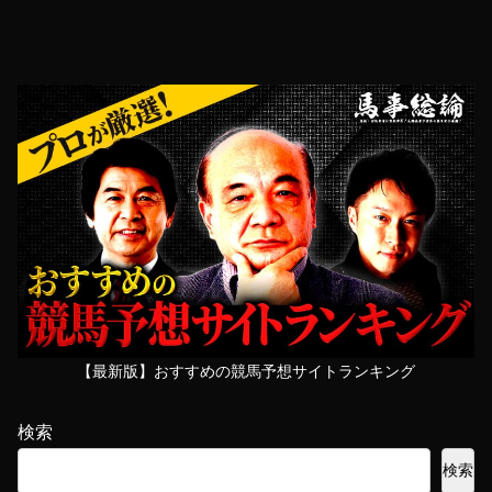
【最新版】おすすめの競馬予想サイトランキング
検索
検索