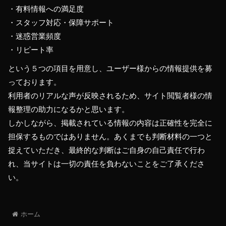
・有料情報への満足度
・スタッフ対応・保障サポート
・迷惑営業頻度
・リピート率
という５つの項目を用意し、ユーザー様からの情報提供を募
っております。
利用者のリアルな声が反映されるため、サイト閲覧者様の情
報整理の助力になるかと思います。
しかしながら、掲載されている情報の内容は正確性を完全に
担保するものではありません。あくまでも判断材料の一つと
捉えていただき、最終的な判断はご自身の自己責任で行わ
れ、当サイトは一切の責任を負わないことをご了承くださ
い。
ホーム