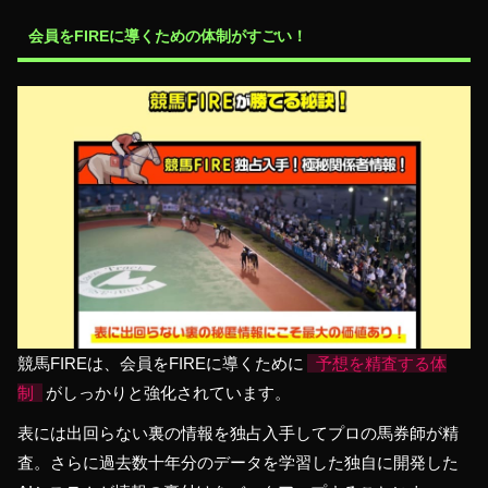
会員をFIREに導くための体制がすごい！
競馬FIREは、会員をFIREに導くために
予想を精査する体
制
がしっかりと強化されています。
表には出回らない裏の情報を独占入手してプロの馬券師が精
査。さらに過去数十年分のデータを学習した独自に開発した