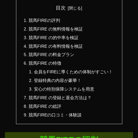
競馬総合メディアに寄稿などをしながら本サイトの検
目次
証記事も担当している。
競馬FIREの評判
競馬FIRE の無料情報を検証
競馬FIRE の的中率を検証
競馬FIRE の有料情報を検証
競馬FIRE の料金プラン
競馬FIRE の特徴
会員をFIREに導くための体制がすごい！
登録特典の内容が豪華！
安心の特別保障システムを用意
競馬FIRE の登録と退会方法は？
競馬FIRE の総評
競馬FIREの口コミ・体験談