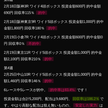
2月18日阪神3R ワイド4頭ボックス 投資金額600円 的中金額
690円 回収率115％
的中
2月18日阪神東京9R ワイド5頭ボックス 投資金額1,000円 的中
金額1,800円 回収率180％
的中
2月19日小倉7R ワイド4頭ボックス 投資金額600円 的中金額0
円 回収率0％
不的中
2月19日東京11R ワイド5頭ボックス 投資金額1,000円 的中金
額2,100円 回収率210％
的中
第4週
2月25日中山10R ワイド5頭ボックス 投資金額1,000円 的中金
額1,460円 回収率146％
的中
6レース中5レースが的中。
的中率は83.4%
です！
投資金額は合計5,200円、配当は9,680円、
回収率は186.2％
で
す。やはり高額な配当は狙え無いものの、
安定した実力
は