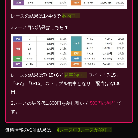
レースの結果は1>4>5で
不的中。
2レース目の結果はこちら▼
レースの結果は7>15>6で
見事的中。
ワイド「7-15」
「6-7」「6-15」のトリプル的中となり、配当は2,100
円。
2レースの馬券代1,600円を差し引いて
500円の利益
で
す。
無料情報の検証結果は、
4レース中3レースが的中！