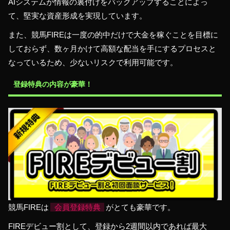
AIシステムが情報の裏付けをバックアップすることによっ
て、堅実な資産形成を実現しています。
また、競馬FIREは一度の的中だけで大金を稼ぐことを目標に
しておらず、数ヶ月かけて高額な配当を手にするプロセスと
なっているため、少ないリスクで利用可能です。
登録特典の内容が豪華！
競馬FIREは
会員登録特典
がとても豪華です。
FIREデビュー割として、登録から2週間以内であれば最大