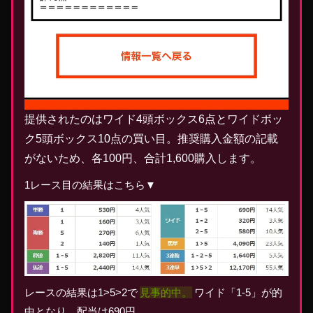
提供されたのはワイド4頭ボックス6点とワイドボッ
ク5頭ボックス10点の買い目。推奨購入金額の記載
がないため、各100円、合計1,600購入します。
1レース目の結果はこちら▼
レースの結果は1>5>2で
見事的中。
ワイド「1-5」が的
中となり、配当は690円。