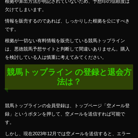
根拠や算出方法が明記されていないため、予想印の信頼度は
欠けてしまいます。
情報を販売するのであれば、しっかりした根拠を公にすべき
です。
根拠が一切ない有料情報を販売している競馬トップライン
は、悪徳競馬予想サイトと判断して間違いありません。購入
を検討している人は慎重に考えてみてください。
競馬トップライン の登録と退会方
法は？
競馬トップラインの会員登録は、トップページ「空メール登
録」というボタンを押して、空メールを送信すれば可能で
す。
しかし、現在2023年12月では空メールを送信すると、エラー