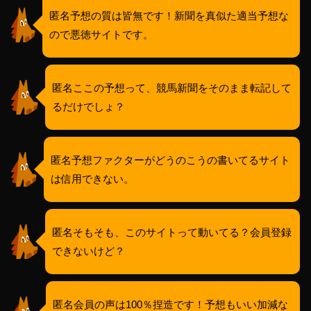
匿名予想の質は皆無です！新聞を真似た適当予想な
ので悪徳サイトです。
匿名ここの予想って、競馬新聞をそのまま転記して
るだけでしょ？
匿名予想ファクターがどうのこうの書いてるサイト
は信用できない。
匿名そもそも、このサイトって動いてる？会員登録
できないけど？
匿名会員の声は100％捏造です！予想もいい加減な