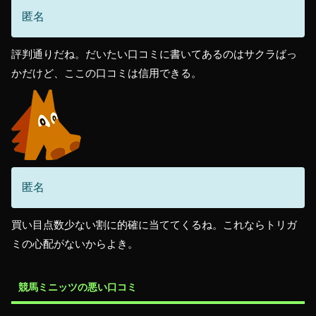
匿名
評判通りだね。だいたい口コミに書いてあるのはサクラばっ
かだけど、ここの口コミは信用できる。
匿名
買い目点数少ない割に的確に当ててくるね。これならトリガ
ミの心配がないからよき。
競馬ミニッツの悪い口コミ