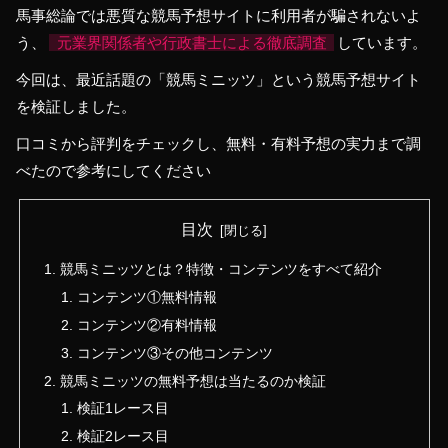
馬事総論では悪質な競馬予想サイトに利用者が騙されないよ
う、
元業界関係者や行政書士による徹底調査
しています。
今回は、最近話題の「競馬ミニッツ」という競馬予想サイト
を検証しました。
口コミから評判をチェックし、無料・有料予想の実力まで調
べたので参考にしてください
目次
競馬ミニッツとは？特徴・コンテンツをすべて紹介
コンテンツ①無料情報
コンテンツ②有料情報
コンテンツ③その他コンテンツ
競馬ミニッツの無料予想は当たるのか検証
検証1レース目
検証2レース目