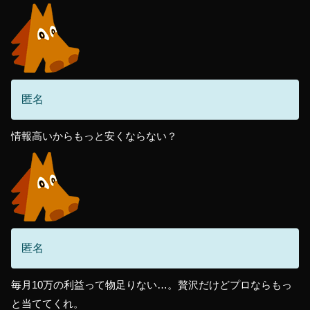
匿名
情報高いからもっと安くならない？
匿名
毎月10万の利益って物足りない…。贅沢だけどプロならもっ
と当ててくれ。