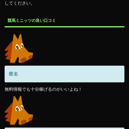
してください。
競馬ミニッツの良い口コミ
匿名
無料情報でも十分稼げるのがいいよね！