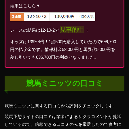
結果はこちら▼
見事的中
レースの結果は12-10-2で
！
オッズは1399.4倍！1点500円購入していたので699,700
円の払戻金です。情報料金58,000円と馬券代5,000円を
差し引いても636,700円の利益となりました。
競馬ミニッツの口コミ
競馬ミニッツに関する口コミから評判をチェックします。
競馬予想サイトの口コミは業者によるサクラコメントが蔓延
しているので、信頼できる口コミのみを厳選したので参考に