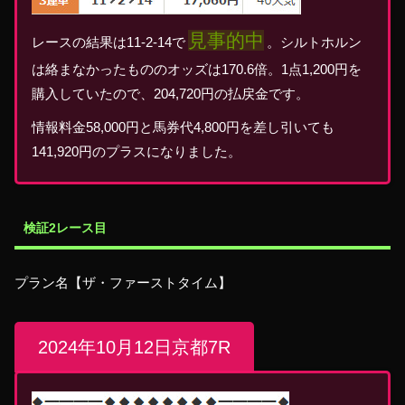
見事的中
レースの結果は11-2-14で
。シルトホルン
は絡まなかったもののオッズは170.6倍。1点1,200円を
購入していたので、204,720円の払戻金です。
情報料金58,000円と馬券代4,800円を差し引いても
141,920円のプラスになりました。
検証2レース目
プラン名【ザ・ファーストタイム】
2024年10月12日京都7R