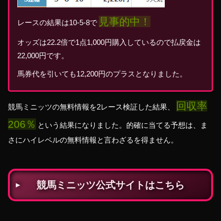
見事的中！
レースの結果は10-5-8で
オッズは22.2倍で1点1,000円購入しているので払戻金は
22,000円です。
馬券代を引いても12,200円のプラスとなりました。
回収率
競馬ミニッツの無料情報を2レース検証した結果、
206％
という結果になりました。的確に当てる予想は、ま
さにハイレベルの無料情報と言わざるを得ません。
競馬ミニッツ
公式サイトはこちら