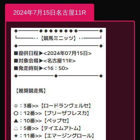
2024年7月15日名古屋11R