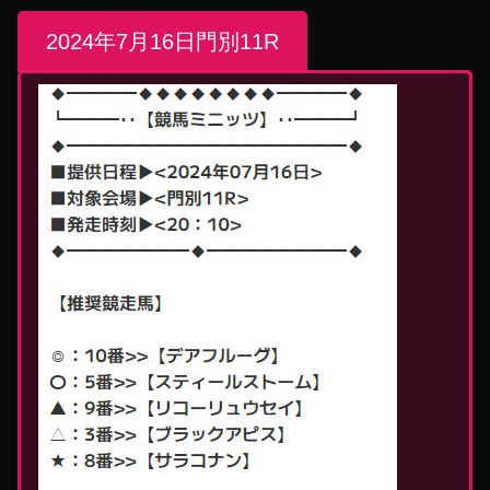
2024年7月16日門別11R