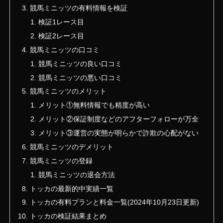
競馬ミニッツの有料情報を検証
検証1レース目
検証2レース目
競馬ミニッツの口コミ
競馬ミニッツの良い口コミ
競馬ミニッツの悪い口コミ
競馬ミニッツのメリット
メリット①無料情報でも精度が高い
メリット②保証制度などのアフターフォローが万全
メリット③運営の実態が明らかで詐欺の心配がない
競馬ミニッツのデメリット
競馬ミニッツの登録
競馬ミニッツの退会方法
トッカの最新的中実績一覧
トッカの有料プランと料金一覧(2024年10月23日更新)
トッカの検証結果まとめ