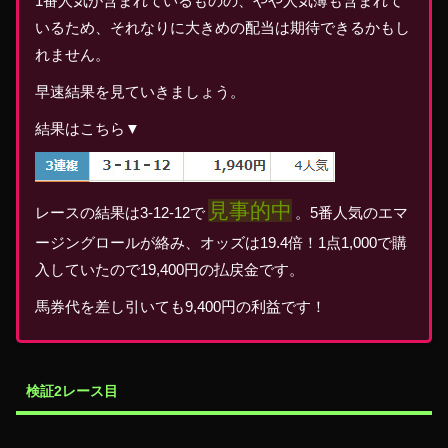
1番人気が含まれているものの、やや人気薄も含まれて
いるため、それなりに大きめの配当は期待できるかもし
れません。
早速結果を見ていきましょう。
結果はこちら▼
見事的中
レースの結果は3-12-12で
。5番人気のエマ
ージングロールが絡み、オッズは19.4倍！1点1,000で購
入していたので19,400円の払戻金です。
馬券代を差し引いても9,400円の利益です！
検証2レース目