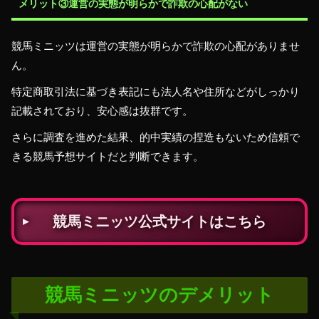
メリット③運営の実態が明らかで詐欺の心配がない
競馬ミニッツは運営の実態が明らかで詐欺の心配がありませ
ん。
特定商取引法に基づき表記にも法人名や住所などがしっかり
記載されており、安心感は抜群です。
さらに調査を進めた結果、的中実績の捏造もないため信頼で
きる競馬予想サイトだと判断できます。
競馬ミニッツ
公式サイトはこちら
競馬ミニッツのデメリット