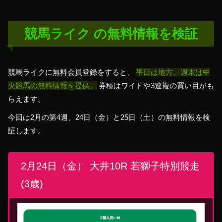
競馬ライク の無料情報を検証
競馬ライクに無料会員登録をすると、
平日は地方、週末は中
央競馬の無料情報を提供。
券種はワイドや3連複の買い目がも
らえます。
今回は2月の第4週、24日（金）と25日（土）の無料情報を検
証します。
2月24日（金） 大井10R 若獅子特別競走
(3歳)