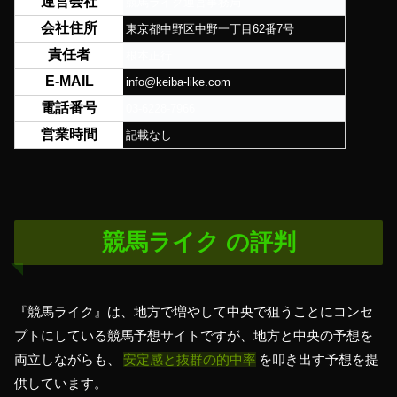
運営会社
競馬ライク運営事務局
会社住所
東京都中野区中野一丁目62番7号
責任者
根本正行
E-MAIL
info@keiba-like.com
電話番号
03-6228-7966
営業時間
記載なし
競馬ライク の評判
『競馬ライク』は、地方で増やして中央で狙うことにコンセ
プトにしている競馬予想サイトですが、地方と中央の予想を
両立しながらも、
安定感と抜群の的中率
を叩き出す予想を提
供しています。