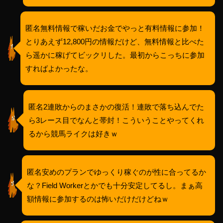
匿名無料情報で稼いだお金でやっと有料情報に参加！
とりあえず12,800円の情報だけど、無料情報と比べた
ら遥かに稼げてビックリした。最初からこっちに参加
すればよかったな。
匿名2連敗からのまさかの復活！連敗で落ち込んでた
ら3レース目でなんと帯封！こういうことやってくれ
るから競馬ライクは好きｗ
匿名安めのプランでゆっくり稼ぐのが性に合ってるか
な？Field Workerとかでも十分安定してるし。まぁ高
額情報に参加するのは怖いだけだけどねｗ