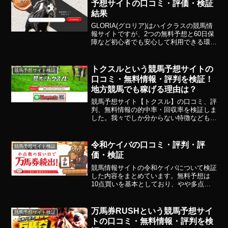
予想サイトの口コミ・評価・検証
結果
GLORIA(グロリア)はハイクラスの競馬情
報サイトですが、2つの無料予想と60日保
障など初心者でも安心して利用できる環境
を用意しています。基本プランの上位コー
ス2つ(ノーブル＆グランデ)のプランが毎
週コンスタントに3桁配当を的中させてい
トクスルという競馬予想サイトの
競馬予想サイト検証
るのでプラン選びで失敗するリスクがあり
口コミ・無料情報・評判を検証！
ません。
地方競馬でも稼げる理由は？
競馬予想サイト【トクスル】の口コミ、評
判、無料情報の的中率・回収率を検証しま
した。我々でしか分からない特徴なども徹
底的に調べ上げました。
令和ケイバの口コミ・評判・評
競馬予想サイト検証
価・検証
競馬情報サイトの令和ケイバについて検証
した内容をまとめています。無料予想は
10点買いを基本としており、やや多点買
いの傾向がありますが、安定した的中を出
していてコンスタントに稼げる印象でし
た。
万馬券RUSHという競馬予想サイ
競馬予想サイト検証
トの口コミ・無料情報・評判を検