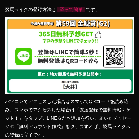
競馬ライクの登録方法は
至って簡単
です。
パソコンでアクセスした場合はスマホでQRコードを読み込
み、スマホでアクセスした場合は「友達登録で無料情報をゲ
ット！」をタップ。LINE友だち追加を行い、届いたメッセー
ジの「無料アカウント作成」をタップすれば、競馬ライクへ
の登録は完了です。