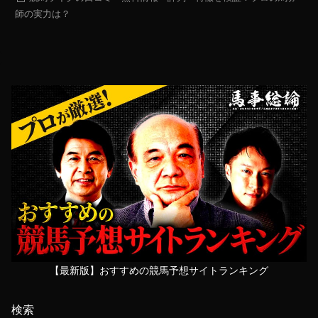
師の実力は？
【最新版】おすすめの競馬予想サイトランキング
検索