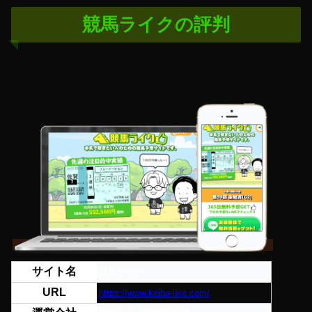
競馬ライクの評判
サイト名
競馬ライク
URL
https://www.keiba-like.com/