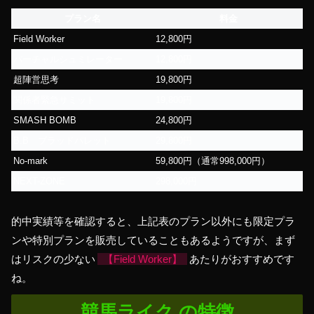
プラン名
料金
Field Worker
12,800円
バーチャルシュミレーター
12,800円
超陣営思考
19,800円
関係者緊急サミット
19,800円
SMASH BOMB
24,800円
B.B ブラッドパレット
29,800円
No-mark
59,800円（通常998,000円）
NEXT-ZONE
298,000円
的中実績等を確認すると、上記表のプラン以外にも限定プラ
ンや特別プランを販売していることもあるようですが、まず
はリスクの少ない
【Field Worker】
あたりがおすすめです
ね。
競馬ライク の特徴