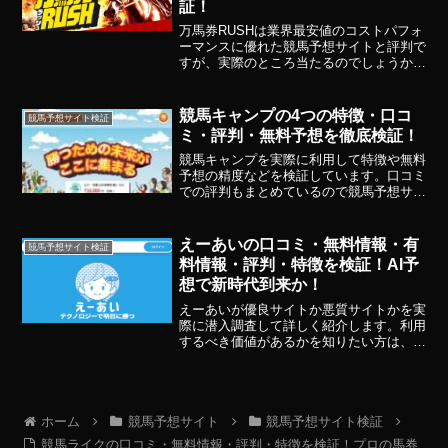
証！
万馬券RUSHは業界最安値のコストパフォ
ーマンスに優れた競馬予想サイトと評判で
すが、実際のところ当たるのでしょうか？
実際の口コミや無料・有料情報、特徴など
について検証していきます。
競馬キャンプの4つの特徴・口コ
競馬予想サイト検証
ミ・評判・無料予想を徹底検証！
競馬キャンプを実際に利用して特徴や無料
予想の精度などを検証しています。口コミ
での評判もまとめているので競馬予想サイ
トの比較検討にお役立てください。
えーあいの口コミ・無料情報・有
競馬予想サイト検証
料情報・評判・特徴を検証！AI予
想で新時代到来か！
えーあいが優良サイトか悪質サイトかを実
際に潜入調査して詳しく紹介します。利用
するべき価値があるかを知りたい方は、ぜ
ひチェックしてみてください。
ホーム
競馬予想サイト
競馬予想サイト検証
競馬ライクの口コミ・無料情報・評判・特徴を検証！プロの馬券