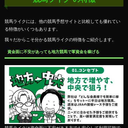
競馬ライクには、他の競馬予想サイトと比較しても優れてい
る特徴がいくつもあります。
我々だからこそ分かる競馬ライクの特徴をご紹介します。
資金面に不安があっても地方競馬で軍資金を稼げる
競馬ライクは資金面に不安がある方でも安心して利用可能で