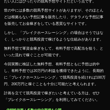
たい人にはぴったりの競馬予想サイトだという点です。
世の中には多数の競馬予想サイトがありますが、そのほとん
どは根拠もない予想記事を販売したり、デタラメな予想記事
を販売してお金稼ぎをしている悪質なサイトです。
しかし、「ブレイクホースレーシング」の場合はそうではな
く、しっかりと競馬投資で稼げるような仕組みがあります。
無料予想で軍資金稼ぎをして、有料予想で高配当を狙う、と
いった流れで稼ぐことが可能です。
今回実際に検証した無料予想、有料予想ともに予想は的中
し、有料予想では20万円の利益を獲得できたように、
長期的
に「ブレイクホースレーシング」で競馬投資を続ければ100万
円、200万円と稼ぐことも十分に可能だと考えられます。
計画を立てて競馬投資で稼ぎたいと考えている方は、ぜひ
「ブレイクホースレーシング」を利用してみてください。