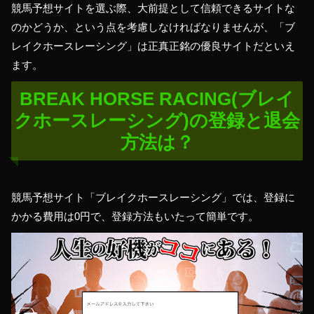
競馬予想サイトを選ぶ際、大前提として信頼できるサイトな
のかどうか、という点を考慮しなければなりませんが、「ブ
レイクホースレーシング」は正真正銘の優良サイトだといえ
ます。
BREAK HORSE RACING(ブレイ
クホースレーシング)の登録と退会
方法は？
競馬予想サイト「ブレイクホースレーシング」では、
登録に
かかる費用は0円
で、登録方法もいたって簡単です。