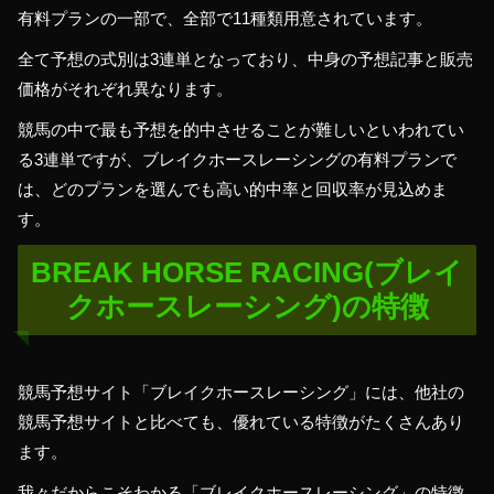
有料プランの一部で、全部で11種類用意されています。
全て予想の式別は3連単となっており、中身の予想記事と販売
価格がそれぞれ異なります。
競馬の中で最も予想を的中させることが難しいといわれてい
る3連単ですが、
ブレイクホースレーシングの有料プランで
は、どのプランを選んでも高い的中率と回収率が見込めま
す。
BREAK HORSE RACING(ブレイ
クホースレーシング)の特徴
競馬予想サイト「ブレイクホースレーシング」には、他社の
競馬予想サイトと比べても、優れている特徴がたくさんあり
ます。
我々だからこそわかる「ブレイクホースレーシング」の特徴