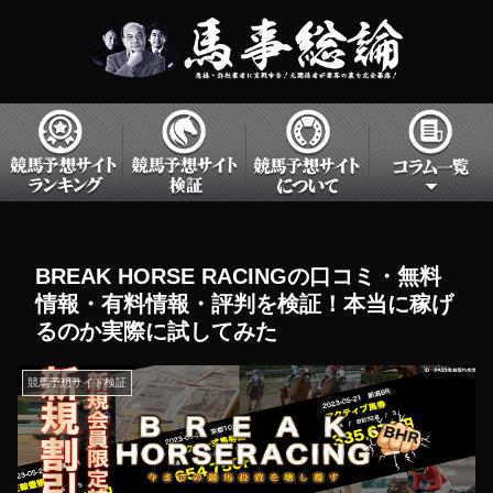
BREAK HORSE RACINGの口コミ・無料
情報・有料情報・評判を検証！本当に稼げ
るのか実際に試してみた
競馬予想サイト検証