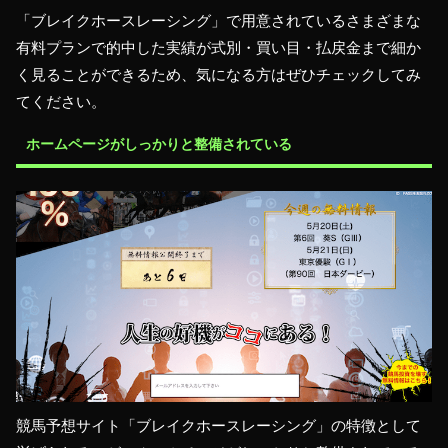
「ブレイクホースレーシング」で用意されているさまざまな
有料プランで
的中した実績が式別・買い目・払戻金まで細か
く見ることができるため、気になる方はぜひチェックしてみ
てください。
ホームページがしっかりと整備されている
競馬予想サイト「ブレイクホースレーシング」の特徴として