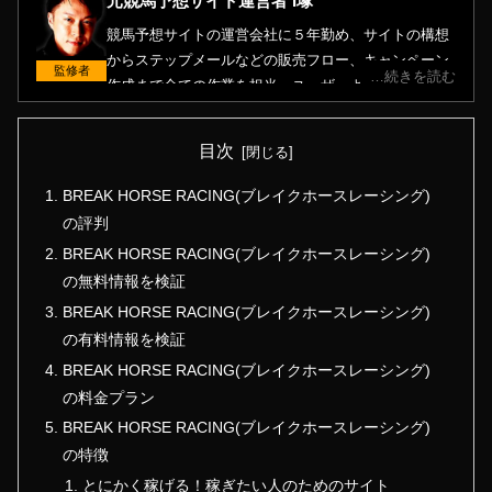
元競馬予想サイト運営者 I塚
競馬予想サイトの運営会社に５年勤め、サイトの構想
からステップメールなどの販売フロー、キャンペーン
監修者
…続きを読む
作成まで全ての作業を担当。ユーザーよりもサイトの
利益を重要視した運営に嫌気がさし退社。現在は大手
競馬総合メディアに寄稿などをしながら本サイトの検
目次
証記事も担当している。
BREAK HORSE RACING(ブレイクホースレーシング)
の評判
BREAK HORSE RACING(ブレイクホースレーシング)
の無料情報を検証
BREAK HORSE RACING(ブレイクホースレーシング)
の有料情報を検証
BREAK HORSE RACING(ブレイクホースレーシング)
の料金プラン
BREAK HORSE RACING(ブレイクホースレーシング)
の特徴
とにかく稼げる！稼ぎたい人のためのサイト