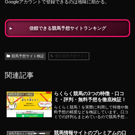
Googleアカウントで登録できるのは地味に助かる。
信頼できる競馬予想サイトランキング
競馬予想サイト検証
優良競馬予想サイト
関連記事
らくらく競馬の3つの特徴・口コ
競馬予想サイト検証
ミ・評判・無料予想を徹底検証！
らくらく競馬！を実際に利用して特徴や無
料予想の精度などを検証しています。口コ
ミでの評判もまとめているので競馬予想サ
イトの比較検討にお役立てください。
競馬情報サイトのプレミアムの口
競馬予想サイト検証