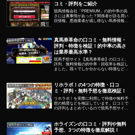
コミ・評判をご紹介
競馬情報会社「PREMIUM」の的中率の高
さには裏事情があった？関係者が語る買い
目情報。悪徳業者が成し得ない馬券情報で
今日も儲ける！本当の評価をご覧くださ
い！
真馬券革命の口コミ・無料情報・
競馬予想サイト検証
評判・特徴を検証！的中率の高さ
は業界最高水準？
競馬予想サイト【真馬券革命】の口コミ、
評判、無料情報の的中率・回収率を検証し
ました。我々でしか分からない特徴なども
徹底的に調べ上げました。
リホラボ！の4つの特徴・口コ
競馬予想サイト検証
ミ・評判・無料予想を徹底検証！
リホラボ！を実際に利用して特徴や無料予
想の精度などを検証しています。口コミで
の評判もまとめているので競馬予想サイト
の比較検討にお役立てください。
ホライズンの口コミ・評判や無料
競馬予想サイト検証
予想、3つの特徴を徹底解説！