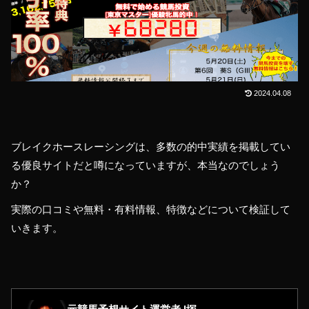
2024.04.08
ブレイクホースレーシングは、
多数の的中実績
を掲載してい
る優良サイトだと噂になっていますが、本当なのでしょう
か？
実際の口コミや無料・有料情報、特徴などについて検証して
いきます。