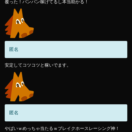
覆った！バンバン稼げてるし本当助かる！
匿名
安定してコツコツと稼いでます。
匿名
やばいｗめっちゃ当たるｗブレイクホースレーシング神！