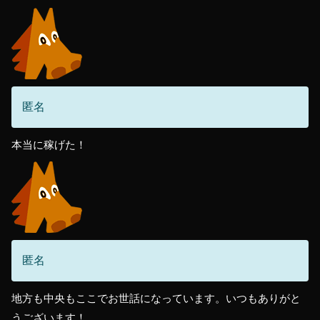
匿名
本当に稼げた！
匿名
地方も中央もここでお世話になっています。いつもありがと
うございます！