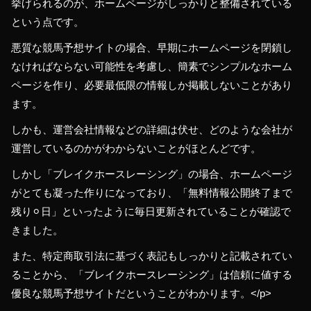
挙げられるのが、ホームページがしっかりと整備されている
という点です。
悪質な競馬予想サイトの場合、早期にホームページを閉鎖し
なければならない可能性を考慮し、簡素でシンプルなホーム
ページを作り、必要最低限の情報しか掲載しないことがあり
ます。
しかも、運営会社情報などの詳細は伏せ、どのような会社が
運営しているのかがわからないことがほとんどです。
しかし「ブレイクホースレーシング」の場合、ホームページ
がとても凝った作りになっており、「無料情報公開終了まで
残り⚪︎日」といったように毎日更新されていることが確認で
きました。
また、特定商取引法に基づく表記もしっかりと記載されてい
ることから、
「ブレイクホースレーシング」は信頼に値する
優良な競馬予想サイトだということがわかります。<
/p>